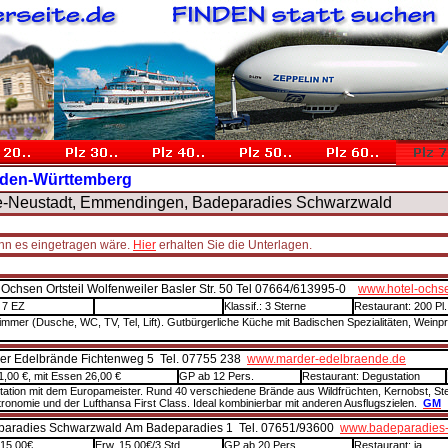
Baden-Württemberg
tisee-Neustadt, Emmendingen, Badeparadies Schwarzwald
enn es eingetragen wäre.
Hier
erhalten Sie die Unterlagen.
 Ochsen Ortsteil Wolfenweiler Basler Str. 50 Tel 07664/613995-0
www.hotel-ochs
 7 EZ
Klassif.: 3 Sterne
Restaurant: 200 Pl.
Zimmer (Dusche, WC, TV, Tel, Lift). Gutbürgerliche Küche mit Badischen Spezialitäten, Wei
r Edelbrände Fichtenweg 5 Tel. 07755 238
www.marder-edelbraende.de
1,00 €, mit Essen 26,00 €
GP ab 12 Pers.
Restaurant: Degustation
ation mit dem Europameister. Rund 40 verschiedene Brände aus Wildfrüchten, Kernobst, Ste
ronomie und der Lufthansa First Class. Ideal kombinierbar mit anderen Ausflugszielen.
GM
aradies Schwarzwald Am Badeparadies 1 Tel. 07651/93600
www.badeparadies
 15,00€
Erw. 15,00€/3 Std.
GP ab 20 Pers.
Restaurant: ja