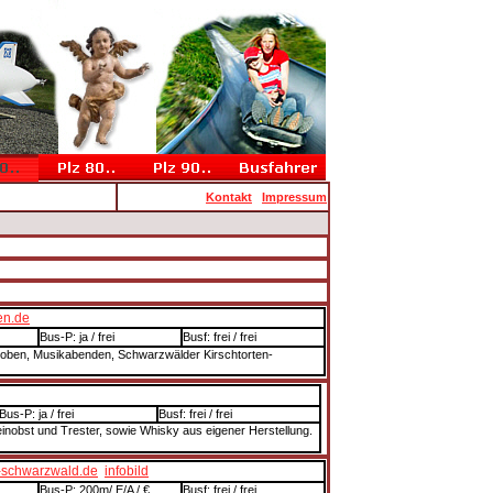
Kontakt
Impressum
en.de
Bus-P: ja / frei
Busf: frei / frei
nproben, Musikabenden, Schwarzwälder Kirschtorten-
Bus-P: ja / frei
Busf: frei / frei
inobst und Trester, sowie Whisky aus eigener Herstellung.
-schwarzwald.de
infobild
Bus-P: 200m/ E/A / €
Busf: frei / frei