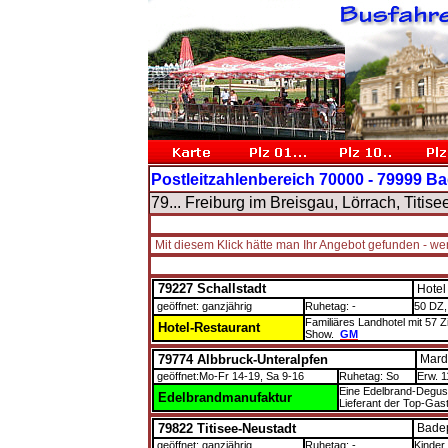
Postleitzahlenbereich 70000 - 79999 
79... Freiburg im Breisgau, Lörrach, Ti
Mit diesem Klick hätte man Ihr Angebot gefunden - w
79227 Schallstadt
Hotel
geöffnet: ganzjährig
Ruhetag: -
50 DZ,
Familiäres Landhotel mit 57 
Hotel-Restaurant
Show.
GM
79774 Albbruck-Unteralpfen
Marde
geöffnet:Mo-Fr 14-19, Sa 9-16
Ruhetag: So
Erw. 1
Eine Edelbrand-Degust
Edelbrandmanufaktur
Lieferant der Top-Gast
79822 Titisee-Neustadt
Badep
geöffnet: ganzjährig
Ruhetag: -
Kinder