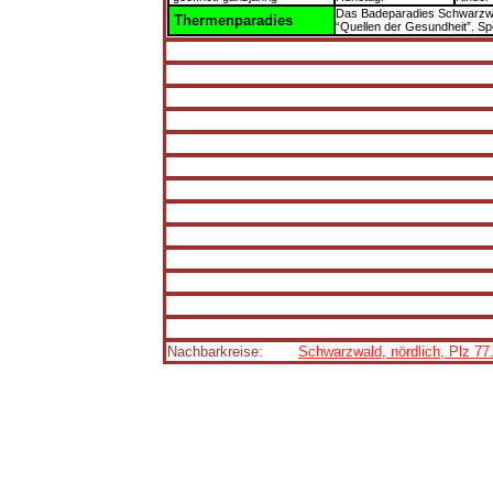
Das Badeparadies Schwarzwald
Thermenparadies
“Quellen der Gesundheit”. Sp
Nachbarkreise:
Schwarzwald, nördlich, Plz 77