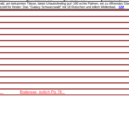
, am bekannten Titisee, bietet Urlaubsfeeling pur! 180 echte Palmen, ein zu öffnendes Glas
eziell für Kinder: Das “Galaxy Schwarzwald” mit 18 Rutschen und tollem Wellenbad.
GM
...
Bodensee, östlich Plz 78...